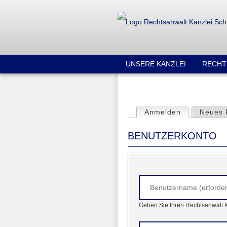
UNSERE KANZLEI
RECHT
Anmelden
(aktiver Reit
Neues 
H
BENUTZERKONTO
A
U
P
T
-
R
E
I
Geben Sie Ihren Rechtsanwalt
T
E